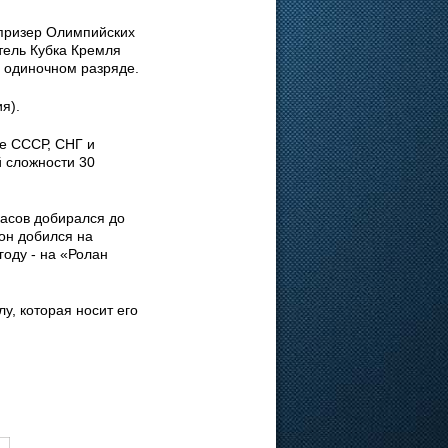
призер Олимпийских
тель Кубка Кремля
в одиночном разряде.
я).
ые СССР, СНГ и
й сложности 30
касов добирался до
 он добился на
году - на «Ролан
у, которая носит его