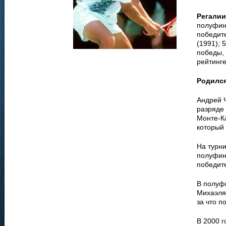
Регалии
полуфин
победит
(1991); 
победы, 
рейтинге
Родилс
Андрей 
разряде 
Монте-К
который 
На турн
полуфин
победит
В полуф
Михаэля 
за что п
В 2000 