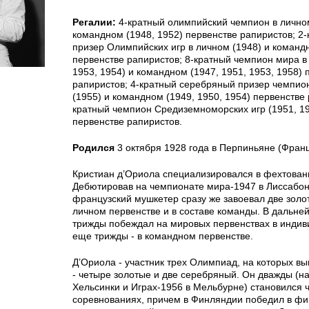
Регалии:
4-кратный олимпийский чемпион в личном
командном (1948, 1952) первенстве рапиристов; 2
призер Олимпийских игр в личном (1948) и команд
первенстве рапиристов; 8-кратный чемпион мира в 
1953, 1954) и командном (1947, 1951, 1953, 1958) 
рапиристов; 4-кратный серебряный призер чемпио
(1955) и командном (1949, 1950, 1954) первенстве 
кратный чемпион Средиземноморских игр (1951, 19
первенстве рапиристов.
Родился
3 октября 1928 года в Перпиньяне (Франц
Кристиан д’Ориола специализировался в фехтован
Дебютировав на чемпионате мира-1947 в Лиссабон
французский мушкетер сразу же завоевал две золо
личном первенстве и в составе команды. В дальн
трижды побеждал на мировых первенствах в индив
еще трижды - в командном первенстве.
Д’Ориола - участник трех Олимпиад, на которых в
- четыре золотые и две серебряный. Он дважды (на
Хельсинки и Играх-1956 в Мельбурне) становился
соревнованиях, причем в Финляндии победил в фи