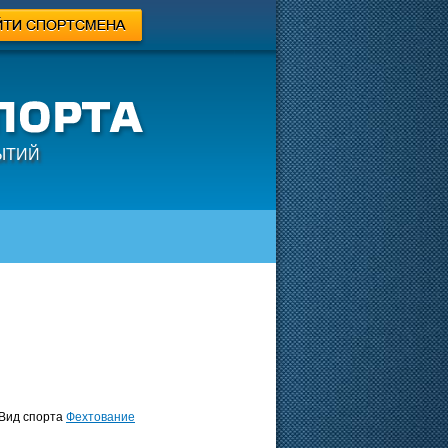
ЫТИЙ
ид спорта
Фехтование