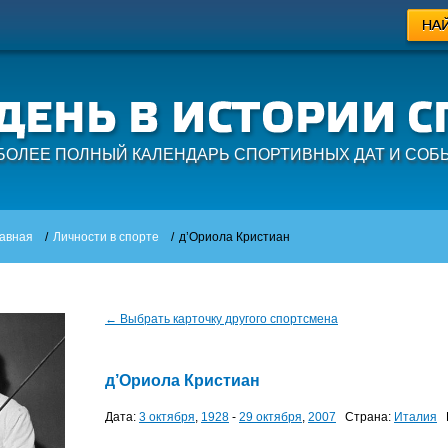
БОЛЕЕ ПОЛНЫЙ КАЛЕНДАРЬ СПОРТИВНЫХ ДАТ И СОБ
авная
/
Личности в спорте
/
д’Ориола Кристиан
← Выбрать карточку другого спортсмена
д’Ориола Кристиан
Дата:
3 октября
,
1928
-
29 октября
,
2007
Страна:
Италия
В