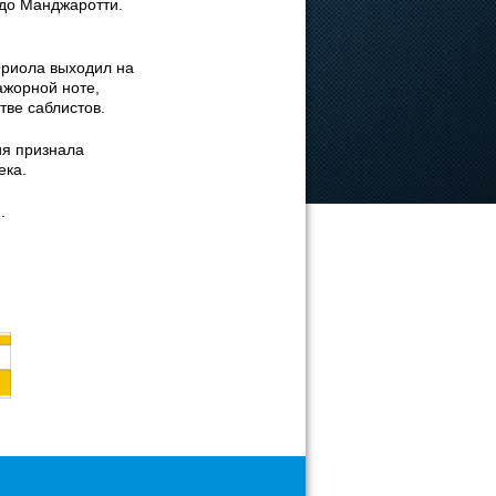
до Манджаротти.
Ориола выходил на
ажорной ноте,
тве саблистов.
я признала
ека.
.