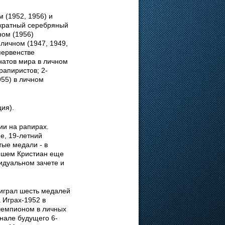
 (1952, 1956) и
-кратный серебряный
ном (1956)
личном (1947, 1949,
первенстве
натов мира в личном
рапиристов; 2-
55) в личном
ия).
ии на рапирах.
е, 19-летний
тые медали - в
ейшем Кристиан еще
идуальном зачете и
ыиграл шесть медалей
 Играх-1952 в
 чемпионом в личных
нале будущего 6-