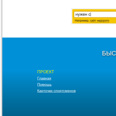
БЫС
ПРОЕКТ
Главная
Помощь
Карточки спортсменов