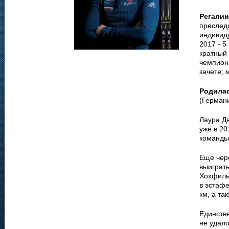
Регалии
преследо
индивиду
2017 - 5
кратный 
чемпион
зачете; 
Родила
(Германи
Лаура Да
уже в 20
команды
Еще чере
выиграть
Хохфиль
в эстафе
км, а та
Единств
не удало