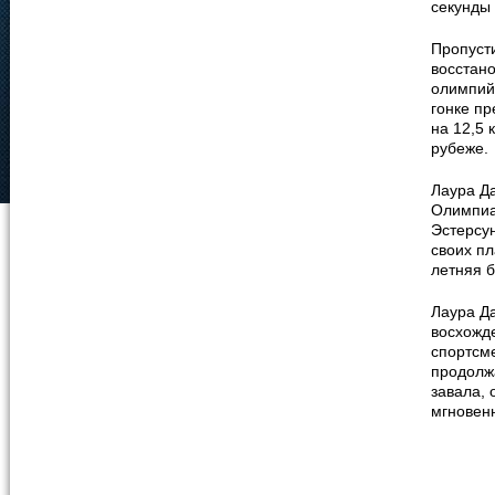
секунды 
Пропусти
восстано
олимпий
гонке пр
на 12,5 
рубеже.
Лаура Д
Олимпиа
Эстерсун
своих п
летняя 
Лаура Д
восхожде
спортсм
продолжа
завала, 
мгновен