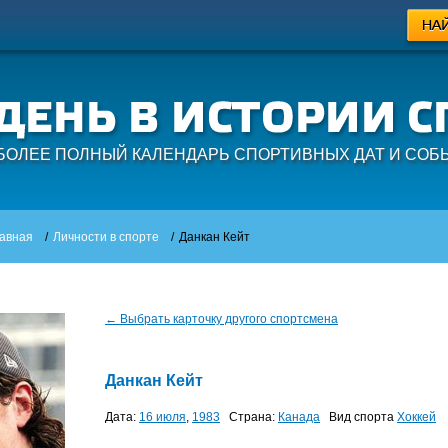
БОЛЕЕ ПОЛНЫЙ КАЛЕНДАРЬ СПОРТИВНЫХ ДАТ И СОБ
авная
/
Личности в спорте
/
Данкан Кейт
← Выбрать карточку другого спортсмена
Данкан Кейт
Дата:
16 июля
,
1983
Страна:
Канада
Вид спорта
Хоккей