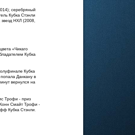
2014); серебряный
тель Кубка Стэнли
х звезд НХЛ (2008,
цвета «Чикаго
обладателем Кубка
полуфинале Кубка
 попала Данкану в
 минут вернулся на
ис Трофи - приз
 Конн Смайт Трофи -
офф Кубка Стэнли.