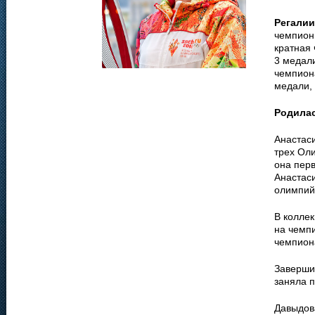
Регалии
чемпионк
кратная 
3 медали
чемпиона
медали, 
Родила
Анастас
трех Оли
она перв
Анастас
олимпий
В колле
на чемпи
чемпион
Заверши
заняла п
Давыдов