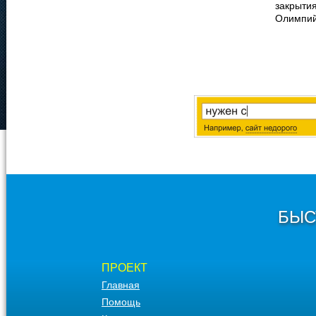
закрыти
Олимпий
БЫС
ПРОЕКТ
Главная
Помощь