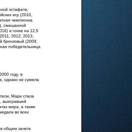
ной эстафете;
ских игр (2010,
ратная чемпионка
5), смешанной
16) и гонке на 12,5
2011, 2012, 2013,
ый бронзовый (2009,
атная победительница
000 году, в
а, однако не сумела
тели, Мари стала
й, выигравшей
тах мира, а также
медали во всех
 в общем зачете