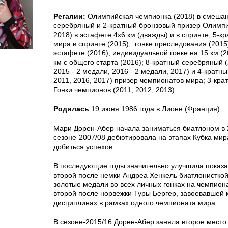
Регалии:
Олимпийская чемпионка (2018) в смешан
серебряный и 2-кратный бронзовый призер Олимпий
2018) в эстафете 4х6 км (дважды) и в спринте; 5-к
мира в спринте (2015), гонке преследования (201
эстафете (2016), индивидуальной гонке на 15 км (20
км с общего старта (2016); 8-кратный серебряный (
2015 - 2 медали, 2016 - 2 медали, 2017) и 4-кратн
2011, 2016, 2017) призер чемпионатов мира; 3-кр
Гонки чемпионов (2011, 2012, 2013).
Родилась
19 июня 1986 года в Лионе (Франция).
Мари Дорен-Абер начала заниматься биатлоном в 2
сезоне-2007/08 дебютировала на этапах Кубка мир
добиться успехов.
В последующие годы значительно улучшила показа
второй после немки Андреа Хенкель биатлонистко
золотые медали во всех личных гонках на чемпиона
второй после норвежки Туры Бергер, завоевавшей 
дисциплинах в рамках одного чемпионата мира.
В сезоне-2015/16 Дорен-Абер заняла второе место