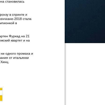
она становилась
ронзу в спринте и
Пхенчхане-2018 стала
мпионкой в
артен Фуркад на 21
жский квартет и на
 ни одного промаха и
вания от итальянки
 Хинц.