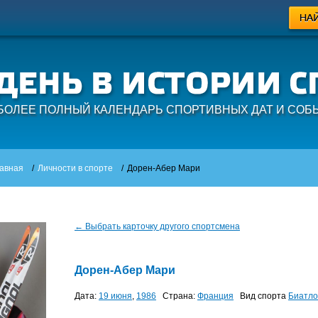
БОЛЕЕ ПОЛНЫЙ КАЛЕНДАРЬ СПОРТИВНЫХ ДАТ И СОБ
авная
/
Личности в спорте
/
Дорен-Абер Мари
← Выбрать карточку другого спортсмена
Дорен-Абер Мари
Дата:
19 июня
,
1986
Страна:
Франция
Вид спорта
Биатло