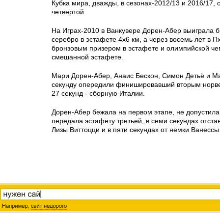
Кубка мира, дважды, в сезонах-2012/13 и 2016/17, 
четвертой.
На Играх-2010 в Ванкувере Дорен-Абер выиграла б
серебро в эстафете 4х6 км, а через восемь лет в 
бронзовым призером в эстафете и олимпийской че
смешанной эстафете.
Мари Дорен-Абер, Анаис Бескон, Симон Детьё и М
секунду опередили финишировавший вторым норве
27 секунд - сборную Италии.
Дорен-Абер бежала на первом этапе, не допустила
передала эстафету третьей, в семи секундах отста
Лизы Виттоцци и в пяти секундах от немки Ванессы