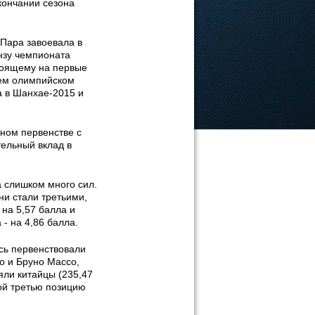
кончании сезона
Пара завоевала в
нзу чемпионата
тоящему на первые
ем олимпийском
а в Шанхае-2015 и
дном первенстве с
тельный вклад в
а слишком много сил.
ни стали третьими,
 на 5,57 балла и
- на 4,86 балла.
сь первенствовали
о и Бруно Массо,
яли китайцы (235,47
ой третью позицию