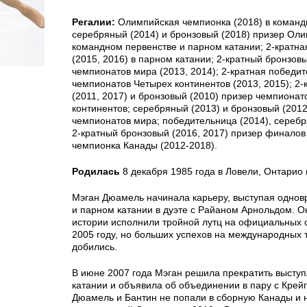
Регалии:
Олимпийская чемпионка (2018) в команд
серебряный (2014) и бронзовый (2018) призер Оли
командном первенстве и парном катании; 2-кратн
(2015, 2016) в парном катании; 2-кратный бронзов
чемпионатов мира (2013, 2014); 2-кратная победи
чемпионатов Четырех континентов (2013, 2015); 2
(2011, 2017) и бронзовый (2010) призер чемпионат
континентов; серебряный (2013) и бронзовый (201
чемпионатов мира; победительница (2014), серебр
2-кратный бронзовый (2016, 2017) призер финалов 
чемпионка Канады (2012-2018).
Родилась
8 декабря 1985 года в Ловели, Онтарио 
Мэган Дюамель начинала карьеру, выступая одно
и парном катании в дуэте с Райаном Арнольдом. О
истории исполнили тройной лутц на официальных 
2005 году, но больших успехов на международных 
добились.
В июне 2007 года Мэган решила прекратить высту
катании и объявила об объединении в пару с Крей
Дюамель и Бантин не попали в сборную Канады и 