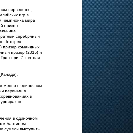
ном первенстве;
мпийских игр в
ая чемпионка мира
ый призер
тельница
-кратный серебряный
ов Четырех
2) призер командных
яный призер (2015) и
Гран-при; 7-кратная
(Канада).
временно в одиночном
ни первыми в
соревнованиях в
турнирах не
пления в одиночном
гом Бантином.
не сумели выступить