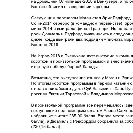
на домашней Олимпиаде-2010 в Ванкувере, а по о
Бантин объявил о завершении карьеры.
Следующим партнером Мэган стал Эрик Рэдфорд. 
Сочи-2014 серебро (в командном первенстве), бро
мира-2014 и выиграла финал Гран-при. Но по-нас
роли Дюамель и Рэдфорд выдвинулись в следующ
цикле, когда выиграли два подряд чемпионата мир
Бостоне-2016.
На Играх-2018 в Пхенчхане дуэт выступил в коман
короткой и произвольной программой и внес значи
итоговую победу сборной Канады.
Возможно, это выступление отняло у Мэган и Эрик
По итогам короткой программы в парном катании о
отстав от китайского дуэта Суй Вэньцзин - Хань Цун
россиян Евгении Тарасовой и Владимира Морозова 
В произвольной программе все перемешалось: зде
выступавшие под немецким флагом Алена Савченк
набравшие в итоге 235,90 балла. Второе место зан
балла), а Дюамель с Рэдфордом сохранили за соб
(230,15 балла).