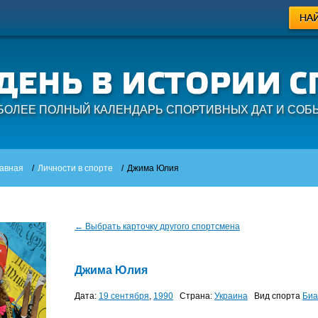
БОЛЕЕ ПОЛНЫЙ КАЛЕНДАРЬ СПОРТИВНЫХ ДАТ И СОБ
авная
/
Личности в спорте
/
Джима Юлия
← Выбрать карточку другого спортсмена
Джима Юлия
Дата:
19 сентября
,
1990
Страна:
Украина
Вид спорта
Биа