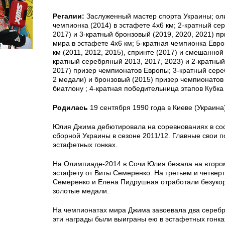
Регалии:
Заслуженный мастер спорта Украины; ол
чемпионка (2014) в эстафете 4х6 км; 2-кратный се
2017) и 3-кратный бронзовый (2019, 2020, 2021) п
мира в эстафете 4х6 км; 5-кратная чемпионка Евр
км (2011, 2012, 2015), спринте (2017) и смешанной 
кратный серебряный 2013, 2017, 2023) и 2-кратный
2017) призер чемпионатов Европы; 3-кратный сере
2 медали) и бронзовый (2015) призер чемпионатов
биатлону ; 4-кратная победительница этапов Кубка
Родилась
19 сентября 1990 года в Киеве (Украина)
Юлия Джима дебютировала на соревнованиях в со
сборной Украины в сезоне 2011/12. Главные свои 
эстафетных гонках.
На Олимпиаде-2014 в Сочи Юлия бежала на втором
эстафету от Виты Семеренко. На третьем и четвер
Семеренко и Елена Пидрушная отработали безукор
золотые медали.
На чемпионатах мира Джима завоевала два серебра
эти награды были выиграны ею в эстафетных гонка