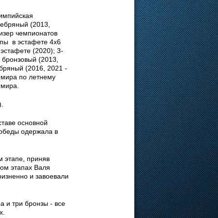
импийская
ребряный (2013,
ризер чемпионатов
опы в эстафете 4х6
эстафете (2020); 3-
 бронзовый (2013,
бряный (2016, 2021 -
 мира по летнему
 мира.
.
ставе основной
победы одержала в
 этапе, приняв
том этапах Валя
изненно и завоевали
 и три бронзы - все
х.