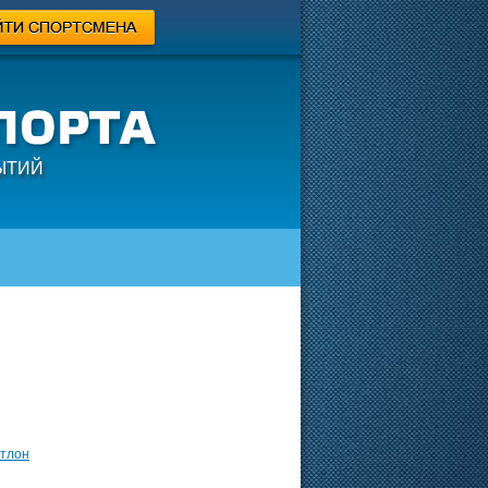
ЫТИЙ
тлон