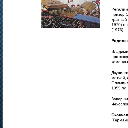
Регалии
призер О
кратный 
1970) п
(1976).
Родилс
Владими
протяже
команды
Дзурилл
матчей,
Олимпиа
1959 по 
Заверши
Чехосло
Сконча
(Германи