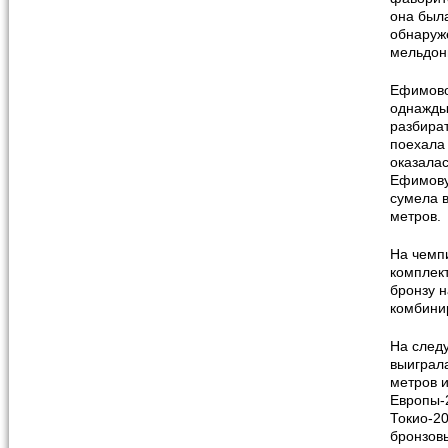
она была
обнаруж
мельдон
Ефимово
однажды
разбира
поехала 
оказалас
Ефимову
сумела в
метров.
На чемп
комплект
бронзу н
комбини
На след
выиграла
метров и
Европы-
Токио-2
бронзовы