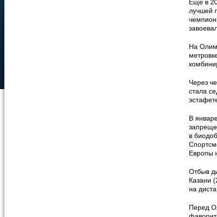
Еще в 2
лучшей п
чемпион
завоева
На Олим
метровке
комбини
Через че
стала се
эстафет
В январ
запреще
в биодо
Спортсм
Европы н
Отбыв д
Казани (
на диста
Перед О
фаворит