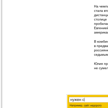
На чемпи
стала вт
дистанци
столице
пробилас
Евгенией
американ
В комби
в предв
россиян
седьмым
Юлия пр
не суме