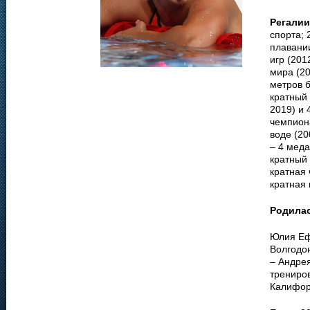
Регалии
спорта; 
плавани
игр (201
мира (20
метров б
кратный 
2019) и 
чемпион
воде (20
– 4 меда
кратный 
кратная 
кратная
Родила
Юлия Еф
Волгодон
– Андре
трениров
Калифор