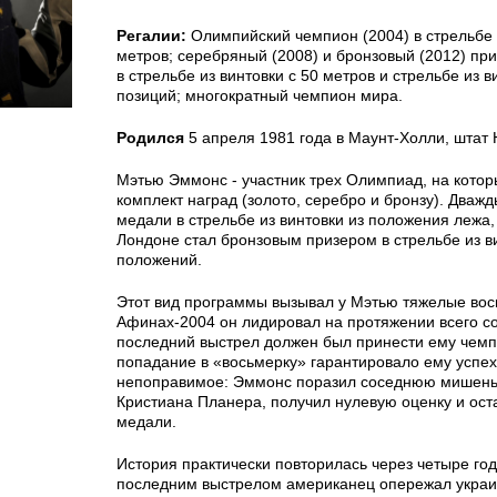
Регалии:
Олимпийский чемпион (2004) в стрельбе и
метров; серебряный (2008) и бронзовый (2012) пр
в стрельбе из винтовки с 50 метров и стрельбе из в
позиций; многократный чемпион мира.
Родился
5 апреля 1981 года в Маунт-Холли, штат
Мэтью Эммонс - участник трех Олимпиад, на кото
комплект наград (золото, серебро и бронзу). Дваж
медали в стрельбе из винтовки из положения лежа,
Лондоне стал бронзовым призером в стрельбе из ви
положений.
Этот вид программы вызывал у Мэтью тяжелые вос
Афинах-2004 он лидировал на протяжении всего с
последний выстрел должен был принести ему чемп
попадание в «восьмерку» гарантировало ему успех
непоправимое: Эммонс поразил соседнюю мишень
Кристиана Планера, получил нулевую оценку и ост
медали.
История практически повторилась через четыре год
последним выстрелом американец опережал укра