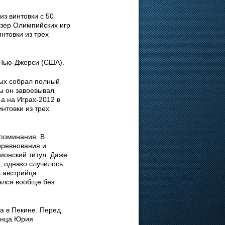
з винтовки с 50
изер Олимпийских игр
интовки из трех
 Нью-Джерси (США).
рых собрал полный
ды он завоевывал
 а на Играх-2012 в
нтовки из трех
поминания. В
оревнования и
ионский титул. Даже
, однако случилось
 австрийца
ался вообще без
а в Пекине. Перед
инца Юрия