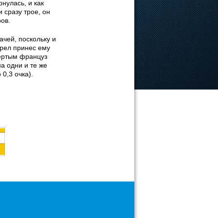
рнулась, и как
и сразу трое, он
ов.
чей, поскольку и
трел принес ему
вертым француз
а одни и те же
0,3 очка).