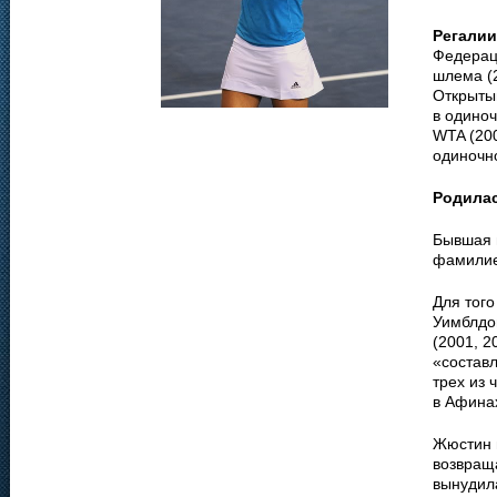
Регалии
Федерац
шлема (2
Открыты
в одиноч
WTA (200
одиночн
Родила
Бывшая п
фамилие
Для тог
Уимблдо
(2001, 2
«состав
трех из
в Афина
Жюстин 
возвраща
вынудила