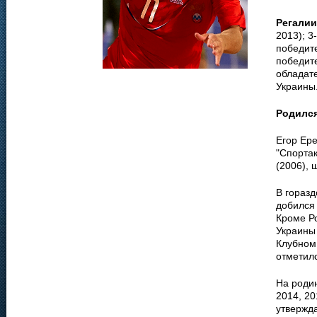
Регалии
2013); 3
победите
победите
обладате
Украины
Родилс
Егор Ере
"Спортак
(2006), 
В горазд
добился 
Кроме Р
Украины 
Клубном 
отметил
На родин
2014, 20
утвержда