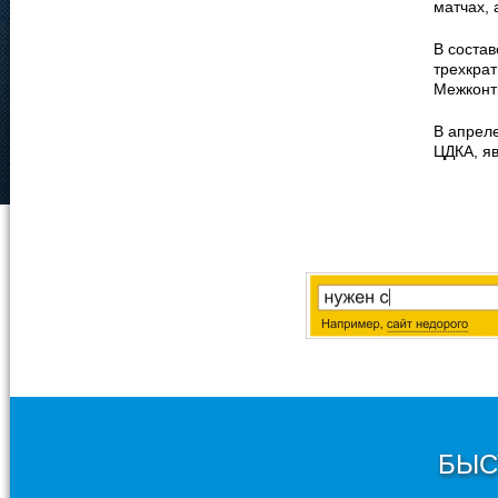
матчах, 
В соста
трехкра
Межконт
В апреле
ЦДКА, яв
БЫС