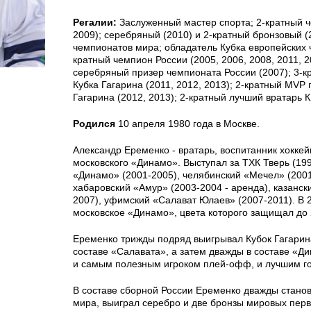
Регалии:
Заслуженный мастер спорта; 2-кратный ч
2009); серебряный (2010) и 2-кратный бронзовый (
чемпионатов мира; обладатель Кубка европейских 
кратный чемпион России (2005, 2006, 2008, 2011, 2
серебряный призер чемпионата России (2007); 3-к
Кубка Гагарина (2011, 2012, 2013); 2-кратный MVP
Гагарина (2012, 2013); 2-кратный лучший вратарь К
Родился
10 апреля 1980 года в Москве.
Александр Еременко - вратарь, воспитанник хокке
московского «Динамо». Выступал за ТХК Тверь (199
«Динамо» (2001-2005), челябинский «Мечел» (2001
хабаровский «Амур» (2003-2004 - аренда), казанск
2007), уфимский «Салават Юлаев» (2007-2011). В 2
московское «Динамо», цвета которого защищал до 
Еременко трижды подряд выигрывал Кубок Гагарин
составе «Салавата», а затем дважды в составе «Ди
и самым полезным игроком плей-офф, и лучшим г
В составе сборной России Еременко дважды стано
мира, выиграл серебро и две бронзы мировых перв