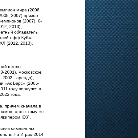
емпион мира (2008,
2005, 2007) призер
чемпионов (2007); 6-
012, 2013);
ратный обладатель
 плей-офф Кубка
ХЛ (2012, 2013).
йной школы
9-2001), московское
-2002 - аренда),
ий «Ак Барс» (2005-
011 году вернулся в
2022 года.
а, причем сначала в
намо», став к тому же
олкипером КХЛ.
вился чемпионом
енств. На Играх-2014