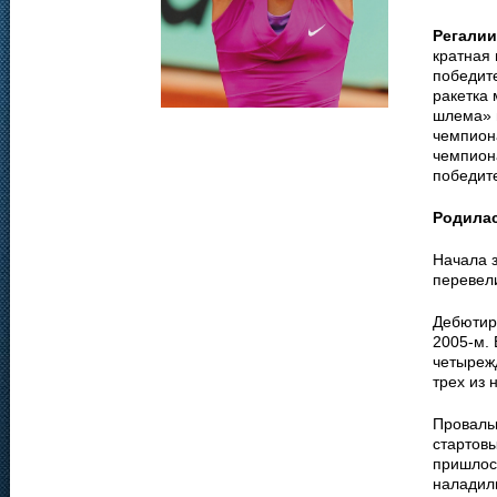
Регалии
кратная 
победите
ракетка 
шлема» 
чемпиона
чемпион
победит
Родила
Начала з
перевели
Дебютиро
2005-м. 
четыреж
трех из 
Проваль
стартовы
пришлось
наладил