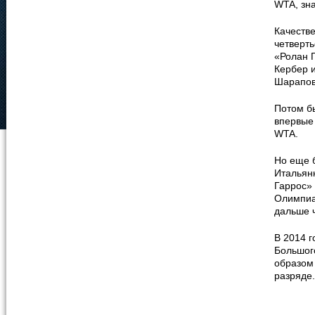
WTA, зна
Качестве
четверт
«Ролан Г
Кербер 
Шарапово
Потом б
впервые 
WTA.
Но еще 
Итальян
Гаррос»
Олимпиа
дальше 
В 2014 г
Большог
образом
разряде.