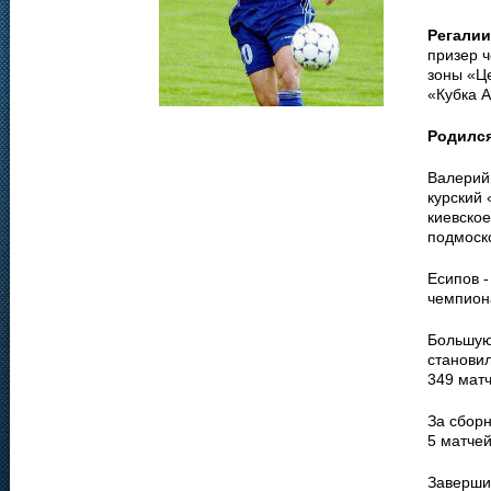
Регалии
призер ч
зоны «Це
«Кубка А
Родилс
Валерий
курский 
киевское
подмоск
Есипов -
чемпион
Большую
станови
349 матч
За сборн
5 матчей
Завершив