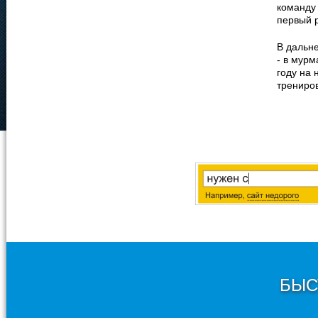
команду 
первый 
В дальн
- в мурм
году на 
трениро
БЫС