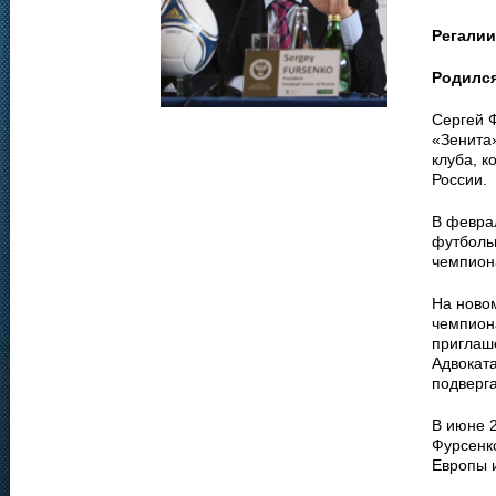
Регалии
Родилс
Сергей Ф
«Зенита»
клуба, 
России.
В феврал
футболь
чемпион
На ново
чемпиона
приглаше
Адвокат
подверга
В июне 
Фурсенко
Европы и