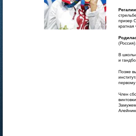
Регалии
стрельбе
призер О
кратная
Родила
(Россия)
В школьн
и гандбо
Позже в
институт
первому
Член сбо
винтовки
Замужем
Алейник