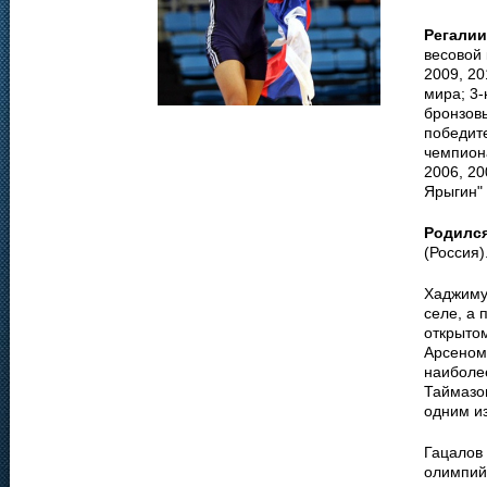
Регалии
весовой 
2009, 20
мира; 3-
бронзовы
победите
чемпиона
2006, 20
Ярыгин" 
Родилс
(Россия)
Хаджиму
селе, а 
открыто
Арсеном
наиболе
Таймазо
одним из
Гацалов
олимпий