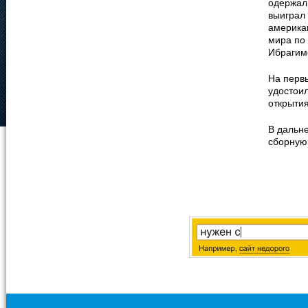
одержал
выиграл 
америка
мира по
Ибрагимо
На перв
удостои
открытия
В дальне
сборную