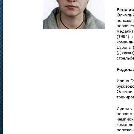
Регалии
Олимпийс
положени
первенст
медали)
(1994) в
командн
Европы (
(дважды)
стрельбе
Родила
Ирина Г
руководс
Олимпиа
трениро
Ирина с
первого 
чемпиона
команде,
положен