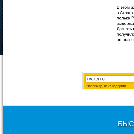
В этом 
в Атлант
польке 
выдержа
Догнать
получило
не позво
БЫС