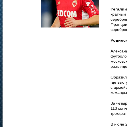
Регалии
кратный 
серебря
Франции
серебря
Родилс
Алексан
футболо
московск
разгляде
Обратил
где выст
с армейц
команды 
За четыр
113 матч
трехкра
В июле 2