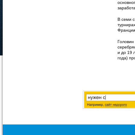
основно
заработ
В семи с
турнирах
Франции
Головин 
серебря
и до 19 
года) пр