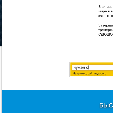
В активе
мира в 
закрыты
Заверши
тренерск
СДЮШОР 
БЫС