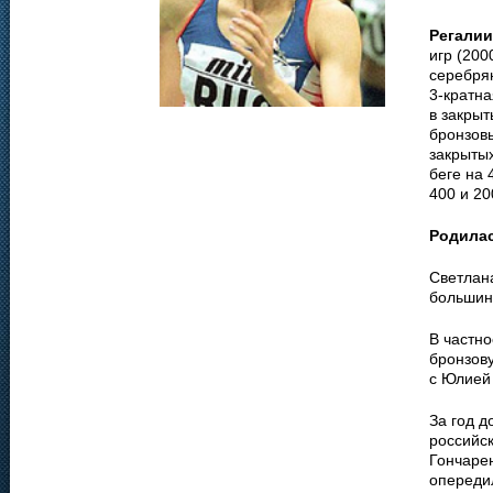
Регалии
игр (200
серебря
3-кратна
в закрыт
бронзовы
закрыты
беге на 
400 и 2
Родила
Светлана
большинс
В частн
бронзов
с Юлией
За год д
российск
Гончарен
опереди