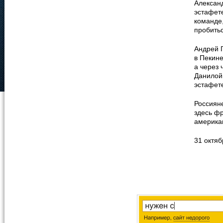
Алексан
эстафете
команде
пробитьс
Андрей 
в Пекине
а через 
Данилой
эстафет
Россияне
здесь фр
американ
31 октяб