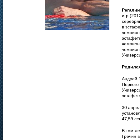
Регалии
игр (201
серебрян
в эстаф
чемпиона
эстафет
чемпиона
чемпиона
Универс
Родилс
Андрей 
Первого
Универси
эстафет
30 апрел
установл
47,59 се
В том ж
Гречин 