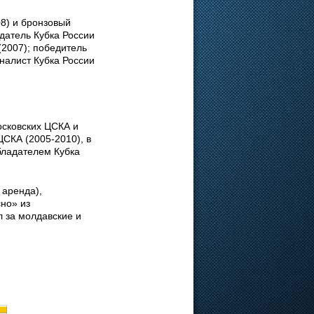
8) и бронзовый
датель Кубка России
(2007); победитель
налист Кубка России
осковских ЦСКА и
СКА (2005-2010), в
бладателем Кубка
 аренда),
сно» из
л за молдавские и