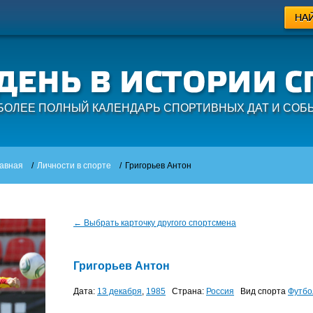
БОЛЕЕ ПОЛНЫЙ КАЛЕНДАРЬ СПОРТИВНЫХ ДАТ И СОБ
авная
/
Личности в спорте
/
Григорьев Антон
← Выбрать карточку другого спортсмена
Григорьев Антон
Дата:
13 декабря
,
1985
Страна:
Россия
Вид спорта
Футбо