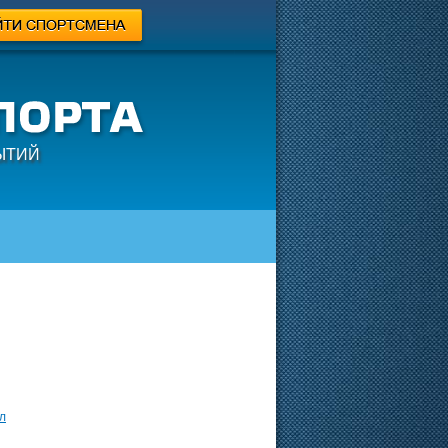
ЫТИЙ
л