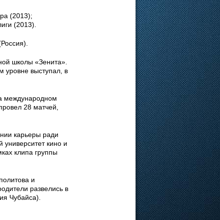
а (2013);
иги (2013).
(Россия).
ной школы «Зенита».
м уровне выступал, в
на международном
провел 28 матчей,
ении карьеры ради
 университет кино и
мках клипа группы
политова и
родители развелись в
ия Чубайса).