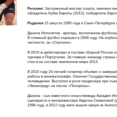
Регалии:
Заслуженный мастер спорта; чемпион мир
обладатель Кубка Европы (2012); победитель Еврол
Родился
15 августа 1990 года в Санкт-Петербурге 
Данила Ипполитов - вратарь, воспитанник футболь
В пляжный футбол перешел в 2008 году. На клубно
частности, за «Строгино».
В 2010-м дебютировал в составе сборной России 
турнире в Португалии. За главную команду страны 
стал в ее составе чемпионом мира-2013.
В 2015 году 24-летний голкипер объявил о заверш
работы в кинематографе. Окончил Государственный
телевидения. Выступил в роли продюсера при съе
«Ленинград» на песню «Похороны».
Данила - сын известного искусствоведа Аркадия Ип
сценариста и кинорежиссера Авдотьи Смирновой (
1996 году, в 2012 году мать вышла замуж за Анатол