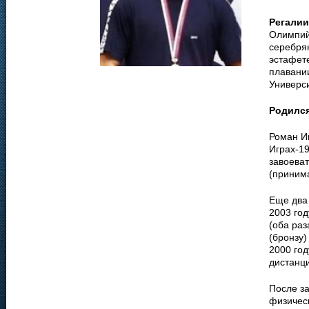
Регалии
Олимпий
серебря
эстафете
плавании
Универс
Родилс
Роман И
Играх-1
завоева
(принима
Еще два
2003 год
(оба раз
(бронзу)
2000 го
дистанц
После з
физичес