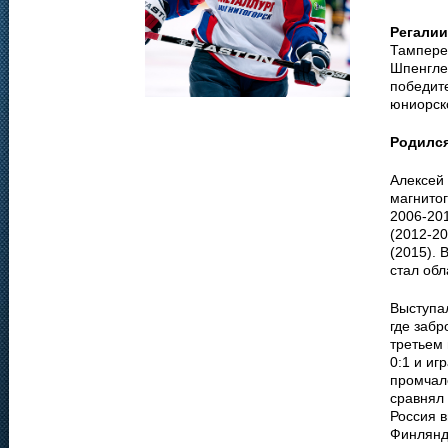
Регалии
Тампере 
Шпенглер
победит
юниорско
Родилс
Алексей
магнитог
2006-20
(2012-20
(2015). 
стал обл
Выступал
где забр
третьем
0:1 и иг
промчалс
сравнял 
Россия в
Финлянди