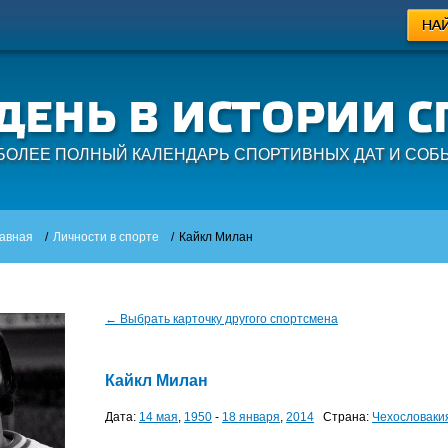
БОЛЕЕ ПОЛНЫЙ КАЛЕНДАРЬ СПОРТИВНЫХ ДАТ И СОБ
авная
/
Личности в спорте
/
Кайкл Милан
← Выбрать карточку другого спортсмена
Кайкл Милан
Дата:
14 мая
,
1950
-
18 января
,
2014
Страна:
Чехословаки