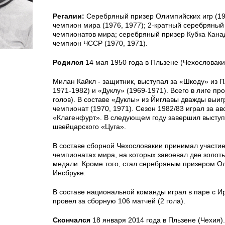
Регалии:
Серебряный призер Олимпийских игр (19
чемпион мира (1976, 1977); 2-кратный серебряный 
чемпионатов мира; серебряный призер Кубка Канад
чемпион ЧССР (1970, 1971).
Родился
14 мая 1950 года в Пльзене (Чехословаки
Милан Кайкл - защитник, выступал за «Шкоду» из П
1971-1982) и «Дуклу» (1969-1971). Всего в лиге пр
голов). В составе «Дуклы» из Йиглавы дважды выи
чемпионат (1970, 1971). Сезон 1982/83 играл за ав
«Клагенфурт». В следующем году завершил выступ
швейцарского «Цуга».
В составе сборной Чехословакии принимал участие
чемпионатах мира, на которых завоевал две золот
медали. Кроме того, стал серебряным призером Ол
Инсбруке.
В составе национальной команды играл в паре с Ир
провел за сборную 106 матчей (2 гола).
Скончался
18 января 2014 года в Пльзене (Чехия).