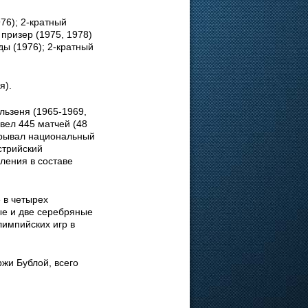
76); 2-кратный
призер (1975, 1978)
ы (1976); 2-кратный
я).
льзеня (1965-1969,
овел 445 матчей (48
грывал национальный
стрийский
ления в составе
 в четырех
ые и две серебряные
импийских игр в
жи Бублой, всего