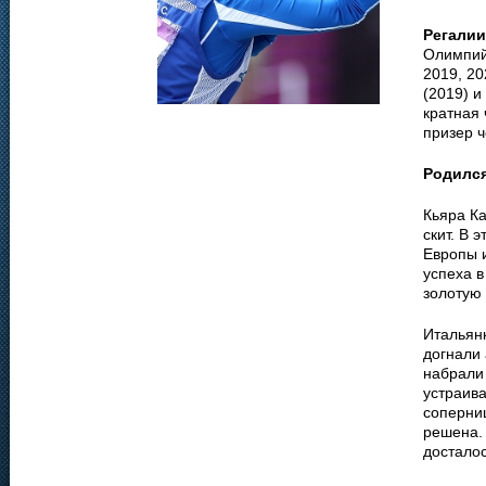
Регалии
Олимпийс
2019, 20
(2019) и
кратная 
призер 
Родилс
Кьяра К
скит. В 
Европы и
успеха в
золотую
Итальян
догнали 
набрали
устраива
соперниц
решена.
достало