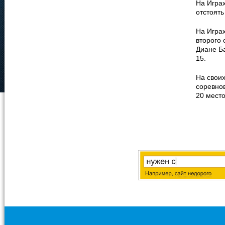
На Игра
отстоять
На Игра
второго 
Диане Ба
15.
На своих
соревно
20 мест