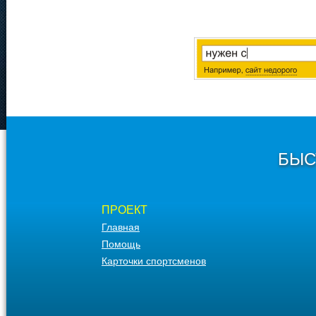
БЫС
ПРОЕКТ
Главная
Помощь
Карточки спортсменов