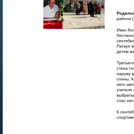
Родилс
района (
Иван Ко
бесланс
сентября
Рискуя ж
детям в
Третьего
стена сп
наружу в
спины. К
него ав
учителя 
выбратьс
спас нес
6 сентяб
спортив