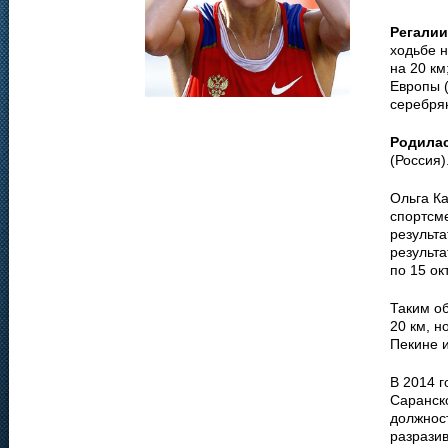
Регалии
ходьбе н
на 20 км
Европы 
серебрян
Родила
(Россия)
Ольга Ка
спортсме
результ
результа
по 15 ок
Таким об
20 км, н
Пекине 
В 2014 г
Саранско
должност
разразив