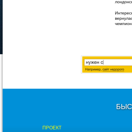
лондонс
Интерес
вернула
чемпиона
БЫС
ПРОЕКТ