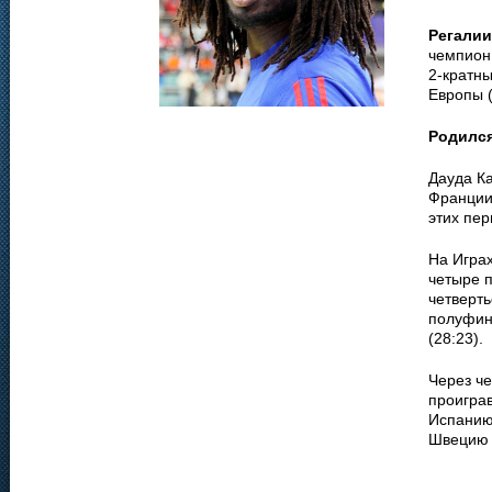
Регалии
чемпион 
2-кратн
Европы (
Родилс
Дауда Ка
Франции
этих пер
На Игра
четыре п
четверть
полуфина
(28:23).
Через че
проиграв
Испанию 
Швецию 