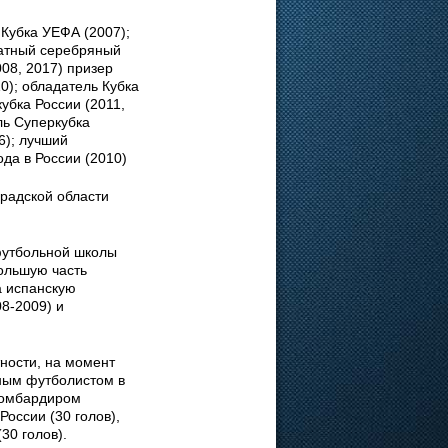
Кубка УЕФА (2007);
ратный серебряный
008, 2017) призер
0); обладатель Кубка
убка России (2011,
ль Суперкубка
6); лучший
да в России (2010)
градской области
футбольной школы
большую часть
а испанскую
8-2009) и
тности, на момент
ным футболистом в
 бомбардиром
оссии (30 голов),
30 голов).