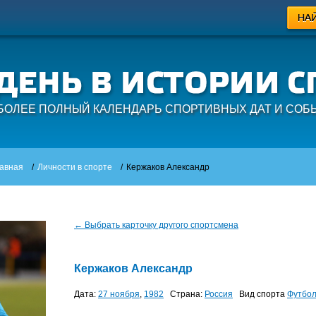
БОЛЕЕ ПОЛНЫЙ КАЛЕНДАРЬ СПОРТИВНЫХ ДАТ И СОБ
авная
/
Личности в спорте
/
Кержаков Александр
← Выбрать карточку другого спортсмена
Кержаков Александр
Дата:
27 ноября
,
1982
Страна:
Россия
Вид спорта
Футбо