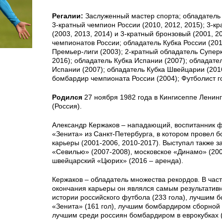
Регалии:
Заслуженный мастер спорта; обладатель 
3-кратный чемпион России (2010, 2012, 2015); 3-к
(2003, 2013, 2014) и 3-кратный бронзовый (2001, 2
чемпионатов России; обладатель Кубка России (201
Премьер-лиги (2003); 2-кратный обладатель Суперк
2016); обладатель Кубка Испании (2007); обладате
Испании (2007); обладатель Кубка Швейцарии (201
бомбардир чемпионата России (2004); Футболист го
Родился
27 ноября 1982 года в Кингисеппе Ленин
(Россия).
Александр Кержаков – нападающий, воспитанник 
«Зенита» из Санкт-Петербурга, в котором провел 
карьеры (2001-2006, 2010-2017). Выступал также з
«Севилью» (2007-2008), московское «Динамо» (200
швейцарский «Цюрих» (2016 – аренда).
Кержаков – обладатель множества рекордов. В час
окончания карьеры он являлся самым результатив
истории российского футбола (233 гола), лучшим
«Зенита» (161 гол), лучшим бомбардиром сборной Р
лучшим среди россиян бомбардиром в еврокубках (