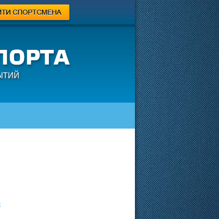
ЫТИЙ
л