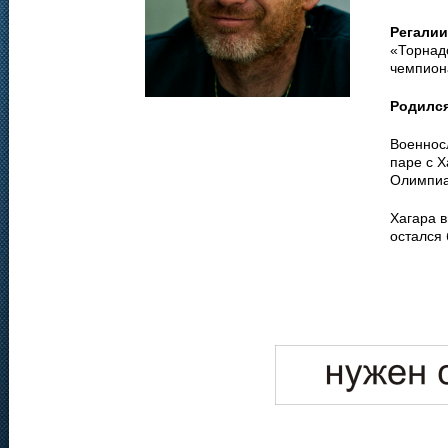
Регалии
«Торнад
чемпиона
Родилс
Военносл
паре с 
Олимпиа
Хагара 
остался 