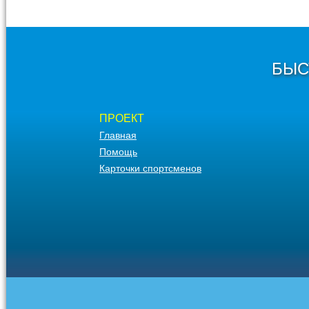
БЫС
ПРОЕКТ
Главная
Помощь
Карточки спортсменов