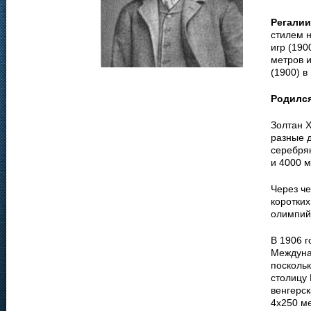
Регалии
стилем 
игр (190
метров 
(1900) в
Родилс
Золтан 
разные д
серебря
и 4000 м
Через че
коротких
олимпий
В 1906 
Междуна
поскольк
столицу 
венгерск
4х250 ме