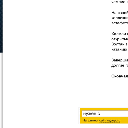
чемпион
На свое
коллекц
эстафет
Халмаи 
открытых
Золтан 
катанию
Заверши
долгие 
Сконча