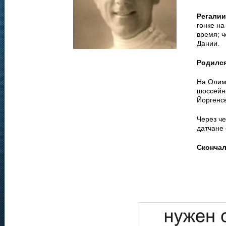
Регалии
гонке на
время; ч
Дании.
Родилс
На Олим
шоссейно
Йоргенс
Через ч
датчане 
Сконча