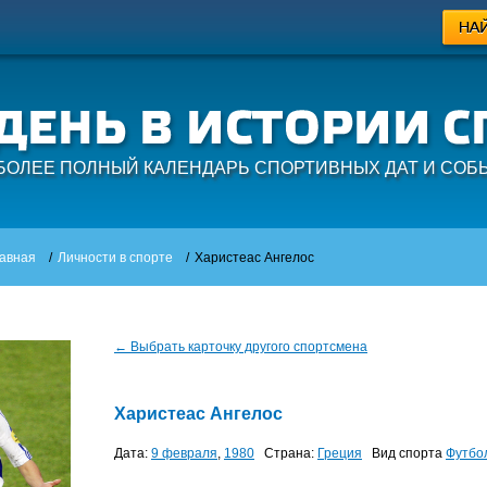
БОЛЕЕ ПОЛНЫЙ КАЛЕНДАРЬ СПОРТИВНЫХ ДАТ И СОБ
авная
/
Личности в спорте
/
Харистеас Ангелос
← Выбрать карточку другого спортсмена
Харистеас Ангелос
Дата:
9 февраля
,
1980
Страна:
Греция
Вид спорта
Футбо