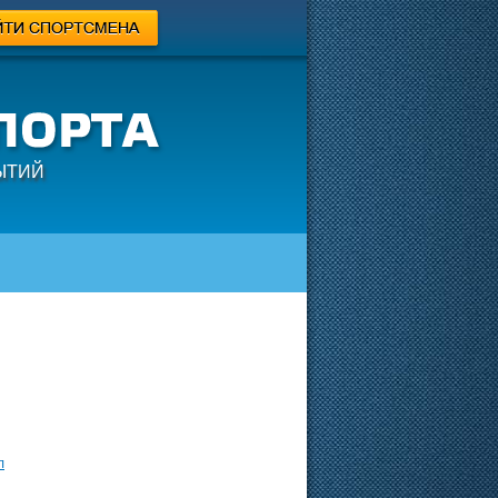
ЫТИЙ
л