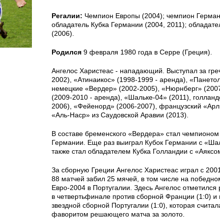
Регалии:
Чемпион Европы (2004); чемпион Германи
обладатель Кубка Германии (2004, 2011); обладате
(2006).
Родился
9 февраля 1980 года в Серре (Греция).
Ангелос Харистеас - нападающий. Выступал за гре
2002), «Атинаикос» (1998-1999 - аренда), «Панетол
немецкие «Вердер» (2002-2005), «Нюрнберг» (200
(2009-2010 - аренда), «Шальке-04» (2011), голланд
2006), «Фейенорд» (2006-2007), французский «Арл
«Аль-Наср» из Саудовской Аравии (2013).
В составе бременского «Вердера» стал чемпионом
Германии. Еще раз выиграл Кубок Германии с «Ша
также стал обладателем Кубка Голландии с «Аяксо
За сборную Греции Ангелос Харистеас играл с 2001
88 матчей забил 25 мячей, в том числе на победно
Евро-2004 в Португалии. Здесь Ангелос отметилс
в четвертьфинале против сборной Франции (1:0) и
звездной сборной Португалии (1:0), которая счита
фаворитом решающего матча за золото.