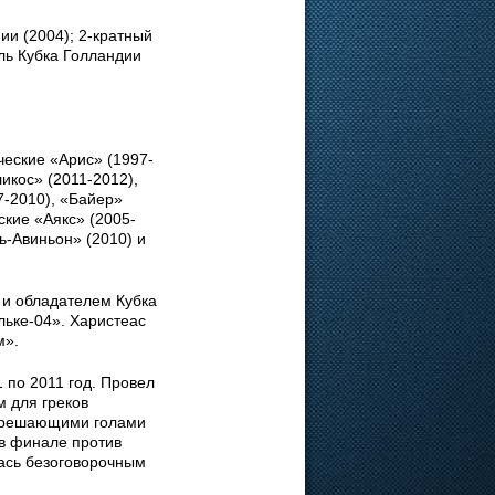
и (2004); 2-кратный
ль Кубка Голландии
ческие «Арис» (1997-
икос» (2011-2012),
7-2010), «Байер»
ские «Аякс» (2005-
ь-Авиньон» (2010) и
 и обладателем Кубка
льке-04». Харистеас
м».
 по 2011 год. Провел
м для греков
я решающими голами
 в финале против
лась безоговорочным