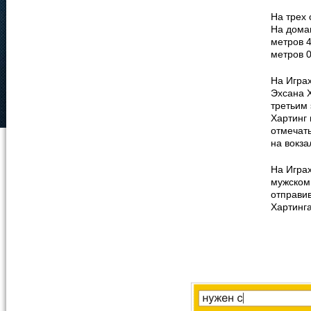
На трех
На дома
метров 4
метров 0
На Играх
Эхсана Х
третьим 
Хартинг 
отмечать
на вокза
На Играх
мужском 
отправив
Хартинг