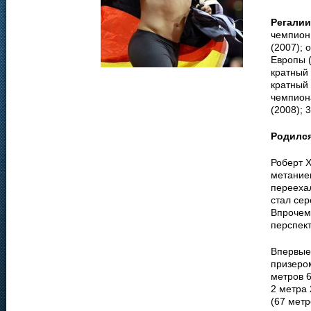
Регалии
чемпион
(2007); 
Европы (
кратный 
кратный 
чемпион
(2008); 
Родилс
Роберт Х
метанием
переехал
стал се
Впрочем,
перспект
Впервые 
призером
метров 6
2 метра 
(67 метр