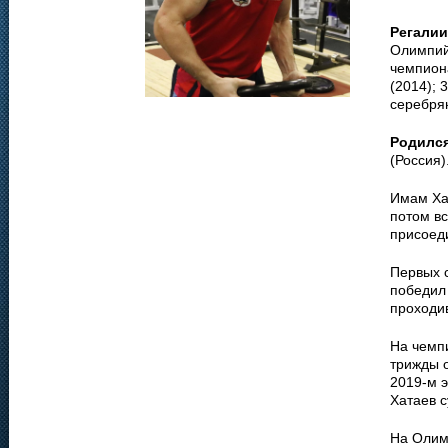
Регалии
Олимпийс
чемпиона
(2014); 
серебрян
Родилс
(Россия)
Имам Ха
потом в
присоед
Первых с
победил 
проходи
На чемпи
трижды о
2019-м э
Хатаев с
На Олим