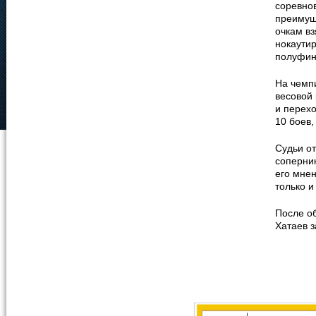
соревно
преимущ
очкам вз
нокаути
полуфин
На чемпи
весовой 
и перех
10 боев,
Судьи от
соперник
его мнен
только и
После о
Хатаев 