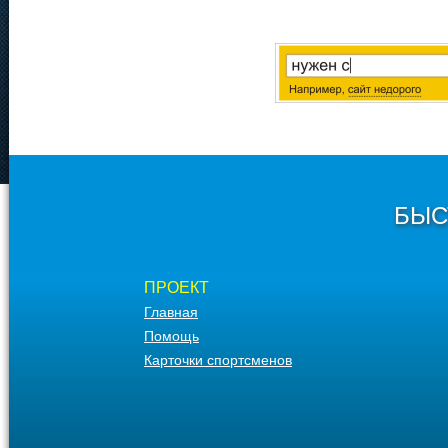
БЫС
ПРОЕКТ
Главная
Помощь
Карточки спортсменов