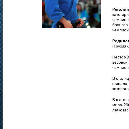
Регалии
категори
чемпиона
бронзов
чемпион
Родилс
(Грузия).
Нестор 
весовой 
чемпион
В столиц
финала, 
которого
В шаге о
мира-20
легковес