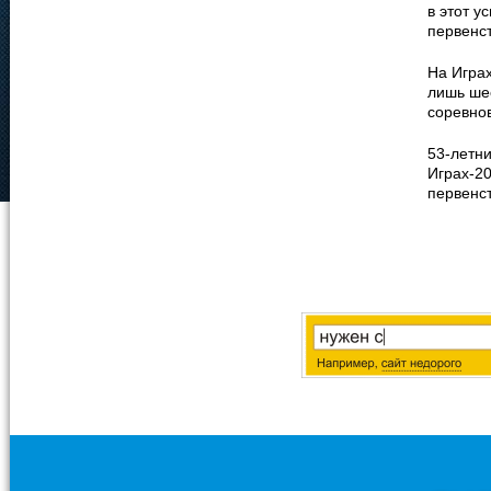
в этот у
первенст
На Игра
лишь шес
соревнов
53-летн
Играх-20
первенст