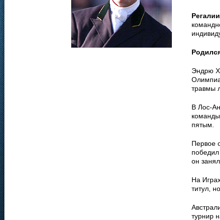
Регалии
командн
индивид
Родилс
Эндрю Х
Олимпиад
травмы л
В Лос-Ан
команды.
пятым.
Первое 
победил
он занял
На Играх
титул, н
Австрал
турнир н