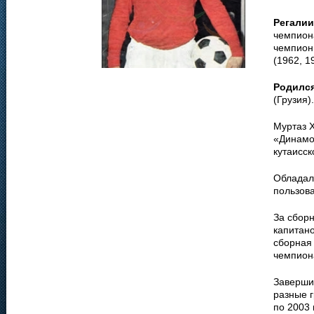
Регалии
чемпиона
чемпион
(1962, 1
Родилс
(Грузия).
Муртаз Х
«Динамо»
кутаисск
Обладал
пользова
За сборн
капитано
сборная
чемпион
Заверши
разные г
по 2003 