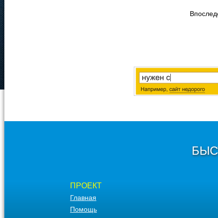
Впослед
БЫС
ПРОЕКТ
Главная
Помощь