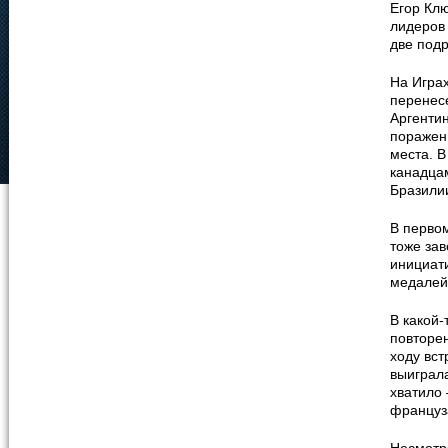
Егор Клю
лидеров 
две подр
На Игра
перенес
Аргентин
поражени
места. В
канадца
Бразилии
В первом
тоже зав
инициати
медалей
В какой-
повторен
ходу вст
выиграла
хватило 
француз