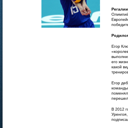
Регалии
Олимпийс
Европейс
победите
Родилс
Егор Клю
«королев
выполни
его жизн
какой ви
трениров
Егор деб
команды
поменял
перешел
В 2012 
Уренгоя,
подписал