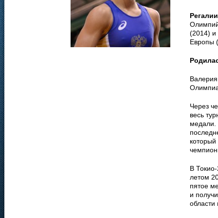
Регали
Олимпийс
(2014) и
Европы 
Родила
Валерия 
Олимпиа
Через ч
весь тур
медали. 
последне
который
чемпионк
В Токио
летом 20
пятое м
и получи
области