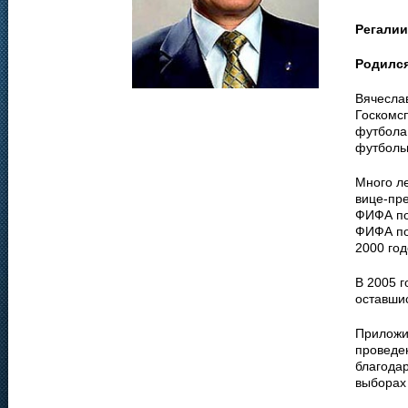
Регалии
Родилс
Вячеслав
Госкомс
футбола 
футболь
Много л
вице-пре
ФИФА по
ФИФА по
2000 год
В 2005 г
оставши
Приложи
проведе
благодар
выборах