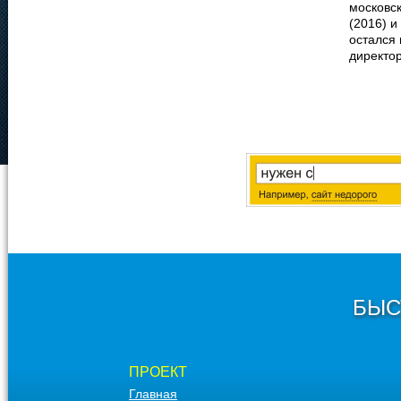
московс
(2016) и
остался 
директо
БЫС
ПРОЕКТ
Главная