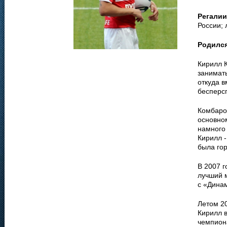
Регалии
России; 
Родилс
Кирилл 
занимат
откуда 
бесперс
Комбаро
основно
намного 
Кирилл 
была гор
В 2007 
лучший 
с «Дина
Летом 20
Кирилл 
чемпиона