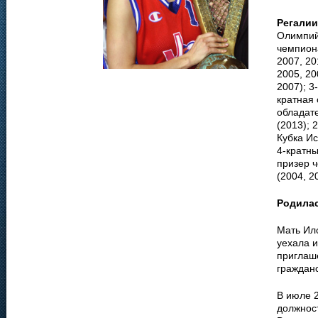
Регалии
Олимпийс
чемпиона
2007, 20
2005, 20
2007); 3
кратная 
обладат
(2013); 
Кубка Ис
4-кратны
призер ч
(2004, 2
Родила
Мать Ил
уехала и
приглаш
гражданс
В июле 2
должност