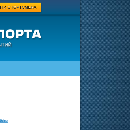
ЫТИЙ
йбол