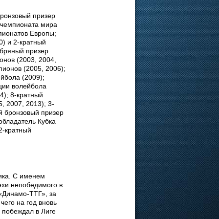
бронзовый призер
р чемпионата мира
мпионатов Европы;
0) и 2-кратный
ебряный призер
онов (2003, 2004,
пионов (2005, 2006);
йбола (2009);
ции волейбола
4); 8-кратный
, 2007, 2013); 3-
ый бронзовый призер
 обладатель Кубка
 2-кратный
ика. С именем
ехи непобедимого в
 «Динамо-ТТГ», за
чего на год вновь
 побеждал в Лиге