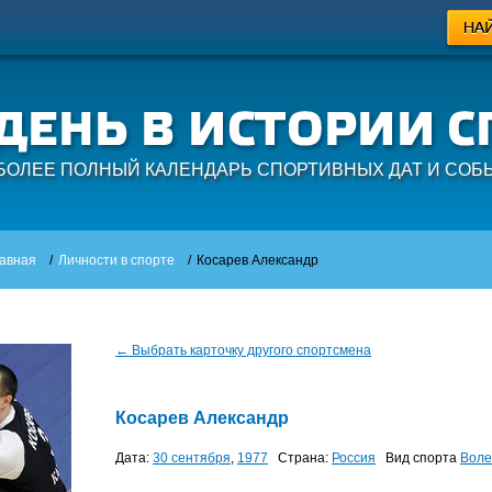
БОЛЕЕ ПОЛНЫЙ КАЛЕНДАРЬ СПОРТИВНЫХ ДАТ И СОБ
авная
/
Личности в спорте
/
Косарев Александр
← Выбрать карточку другого спортсмена
Косарев Александр
Дата:
30 сентября
,
1977
Страна:
Россия
Вид спорта
Воле