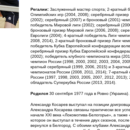
Регалии:
Заслуженный мастер спорта; 2-кратный 
Олимпийских игр (2004, 2008); серебряный призе
(2002); серебряный (2007) и бронзовый (2001) че
победитель Мировой лиги (2002); серебряный (200
бронзовый призер Мировой лиги (2006, 2008); сер
Евролиги (2004); 4-кратный победитель Лиги чемпи
2008, 2014), 2-кратный бронзовый призер Лиги чем
победитель Кубка Европейской конфедерации воле
серебряный призер Кубка Европейской конфедера
(2002); победитель клубного чемпионата мира (201
чемпион России (1998, 2000, 2002, 2003, 2004, 2005
кратный серебряный (1999, 2006, 2015) и 3-кратн
чемпионатов России (2008, 2011, 2014); 7-кратный
России (1997, 1998, 2003, 2005, 2007, 2012, 2013);
обладатель Суперкубка России (2013, 2014).
Родился
30 сентября 1977 года в Ровно (Украина).
Александр Косарев выступал на позиции доигровщ
Александра Косарева связаны практически все усп
начале XXI века «Локомотива-Белогорье», а также
которое он выступал в течение двух сезонов, после 
вернулся в Белгород. С обоими клубами Александр