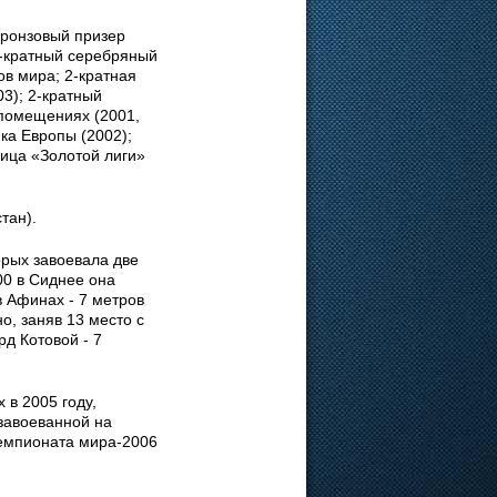
бронзовый призер
2-кратный серебряный
ов мира; 2-кратная
3); 2-кратный
помещениях (2001,
ка Европы (2002);
ица «Золотой лиги»
тан).
орых завоевала две
00 в Сиднее она
в Афинах - 7 метров
о, заняв 13 место с
рд Котовой - 7
 в 2005 году,
завоеванной на
чемпионата мира-2006