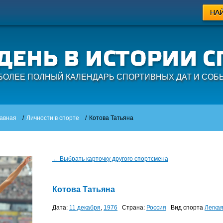
БОЛЕЕ ПОЛНЫЙ КАЛЕНДАРЬ СПОРТИВНЫХ ДАТ И СОБ
авная
/
Личности в спорте
/
Котова Татьяна
← Выбрать карточку другого спортсмена
Котова Татьяна
Дата:
11 декабря
,
1976
Страна:
Россия
Вид спорта
Легка